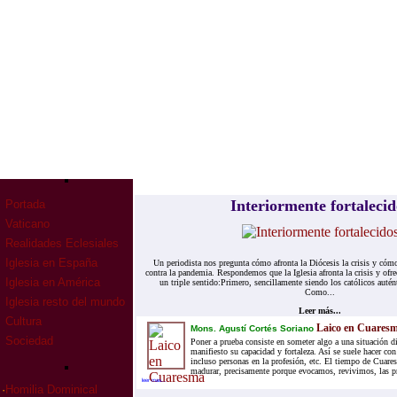
Interiormente fortalecid
Portada
Vaticano
Realidades Eclesiales
Iglesia en España
Un periodista nos pregunta cómo afronta la Diócesis la crisis y cómo
contra la pandemia. Respondemos que la Iglesia afronta la crisis y ofre
Iglesia en América
un triple sentido:Primero, sencillamente siendo los católicos auté
Como...
Iglesia resto del mundo
Leer más...
Cultura
Laico en Cuares
Mons. Agustí Cortés Soriano
Sociedad
Poner a prueba consiste en someter algo a una situación di
manifiesto su capacidad y fortaleza. Así se suele hacer con
incluso personas en la profesión, etc. El tiempo de Cuares
madurar, precisamente porque evocamos, revivimos, las pr
leer mas...
·
Homilia Dominical