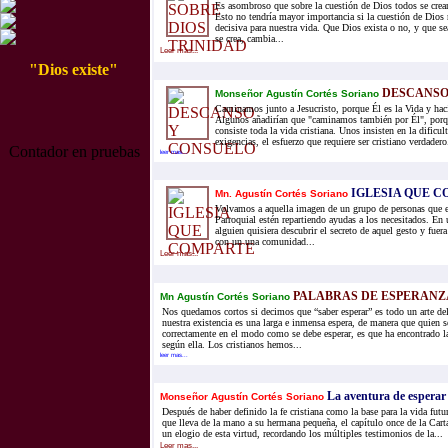
Es asombroso que sobre la cuestión de Dios todos se crean
Esto no tendría mayor importancia si la cuestión de Dios
decisiva para nuestra vida. Que Dios exista o no, y que s
se crea, cambia...
Leer mas...
"Dios existe"
DESCANSO
Monseñor Agustín Cortés Soriano
Caminamos junto a Jesucristo, porque Él es la Vida y haci
Algunos añadirían que "caminamos también por Él", porq
consiste toda la vida cristiana. Unos insisten en la dificu
exigencias, el esfuerzo que requiere ser cristiano verdadero.
Contador en pruebas
leer mas...
IGLESIA QUE 
Mn. Agustín Cortés Soriano
Volvamos a aquella imagen de un grupo de personas que e
Parroquial estén repartiendo ayudas a los necesitados. En u
alguien quisiera descubrir el secreto de aquel gesto y fuer
con un una comunidad...
Leer mas...
PALABRAS DE ESPERANZA
Mn Agustín Cortés Soriano
Nos quedamos cortos si decimos que “saber esperar” es todo un arte de
nuestra existencia es una larga e inmensa espera, de manera que quien se
correctamente en el modo como se debe esperar, es que ha encontrado la
según ella. Los cristianos hemos...
leer mas...
La aventura de esperar
Monseñor Agustín Cortés Soriano
Después de haber definido la fe cristiana como la base para la vida fu
que lleva de la mano a su hermana pequeña, el capítulo once de la Cart
un elogio de esta virtud, recordando los múltiples testimonios de la...
Leer mas...