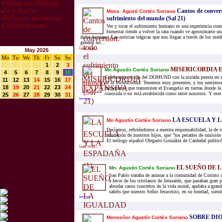
·
Hablan los Obispos
·
Fe y Razón
Cantos de convers
Mons. Agustí Cortés Soriano
·
Reflexion en libertad
sufrimiento del mundo (Sal 21)
·
Colaboraciones
Ver y tocar el sufrimiento humano es una experiencia con
bienestar tiende a volver la cara cuando ve aproximarse u
dolor humano. Las noticias trágicas que nos llegan a través de los me
general no...
Leer mas...
May 2026
Mo
Tu
We
Th
Fr
Sa
Su
1
2
3
MISERICORDIA 
Mn Agustín Cortés Soriano
4
5
6
7
8
9
10
Celebramos el día del DOMUND con la mirada puesta en el
11
12
13
14
15
16
17
de la Misericordia. Tenemos muy presentes, y los sentimos
18
19
20
21
22
23
24
misioneros que transmiten el Evangelio en tierras donde la
conocida o no está establecida como entre nosotros. Y este
25
26
27
28
29
30
31
leer mas...
LA ESCUELA Y LA
Mn Agustín Cortés Soriano
Decíamos, refiriéndonos a nuestra responsabilidad, la de t
educación de nuestros hijos, que "los pecados de omisió
El teólogo español Olegario González de Cardedal publicó
Leer mas...
EL SUEÑO DE 
Mn. Agustín Cortés Soriano
San Pablo trataba de animar a la comunidad de Corinto a
a favor de los cristianos de Jerusalén, que pasaban gran 
abordar casos concretos de la vida moral, apelaba a gran
sabéis que nuestro Señor Jesucristo, en su bondad, siendo
leer mas...
SOBRE DIO
Monseñor Agustín Cortés Soriano