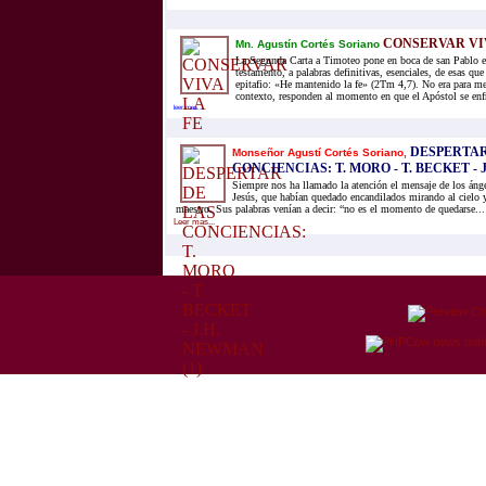
CONSERVAR VIV
Mn. Agustín Cortés Soriano
La Segunda Carta a Timoteo pone en boca de san Pablo es
testamento, a palabras definitivas, esenciales, de esas qu
epitafio: «He mantenido la fe» (2Tm 4,7). No era para m
contexto, responden al momento en que el Apóstol se enfre
leer mas...
DESPERTAR
Monseñor Agustí Cortés Soriano,
CONCIENCIAS: T. MORO - T. BECKET - 
Siempre nos ha llamado la atención el mensaje de los ánge
Jesús, que habían quedado encandilados mirando al cielo
maestro. Sus palabras venían a decir: “no es el momento de quedarse...
Leer mas...