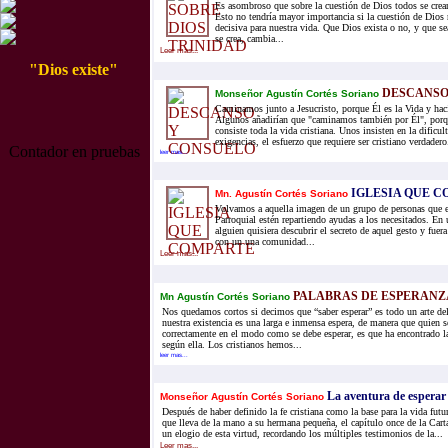
Es asombroso que sobre la cuestión de Dios todos se crean
Esto no tendría mayor importancia si la cuestión de Dios
decisiva para nuestra vida. Que Dios exista o no, y que s
se crea, cambia...
Leer mas...
"Dios existe"
DESCANSO
Monseñor Agustín Cortés Soriano
Caminamos junto a Jesucristo, porque Él es la Vida y haci
Algunos añadirían que "caminamos también por Él", porq
consiste toda la vida cristiana. Unos insisten en la dificu
exigencias, el esfuerzo que requiere ser cristiano verdadero.
Contador en pruebas
leer mas...
IGLESIA QUE 
Mn. Agustín Cortés Soriano
Volvamos a aquella imagen de un grupo de personas que e
Parroquial estén repartiendo ayudas a los necesitados. En u
alguien quisiera descubrir el secreto de aquel gesto y fuer
con un una comunidad...
Leer mas...
PALABRAS DE ESPERANZA
Mn Agustín Cortés Soriano
Nos quedamos cortos si decimos que “saber esperar” es todo un arte de
nuestra existencia es una larga e inmensa espera, de manera que quien se
correctamente en el modo como se debe esperar, es que ha encontrado la
según ella. Los cristianos hemos...
leer mas...
La aventura de esperar
Monseñor Agustín Cortés Soriano
Después de haber definido la fe cristiana como la base para la vida fu
que lleva de la mano a su hermana pequeña, el capítulo once de la Cart
un elogio de esta virtud, recordando los múltiples testimonios de la...
Leer mas...