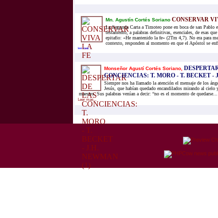
CONSERVAR VIV
Mn. Agustín Cortés Soriano
La Segunda Carta a Timoteo pone en boca de san Pablo es
testamento, a palabras definitivas, esenciales, de esas qu
epitafio: «He mantenido la fe» (2Tm 4,7). No era para m
contexto, responden al momento en que el Apóstol se enfre
leer mas...
DESPERTAR
Monseñor Agustí Cortés Soriano,
CONCIENCIAS: T. MORO - T. BECKET - 
Siempre nos ha llamado la atención el mensaje de los ánge
Jesús, que habían quedado encandilados mirando al cielo
maestro. Sus palabras venían a decir: “no es el momento de quedarse...
Leer mas...