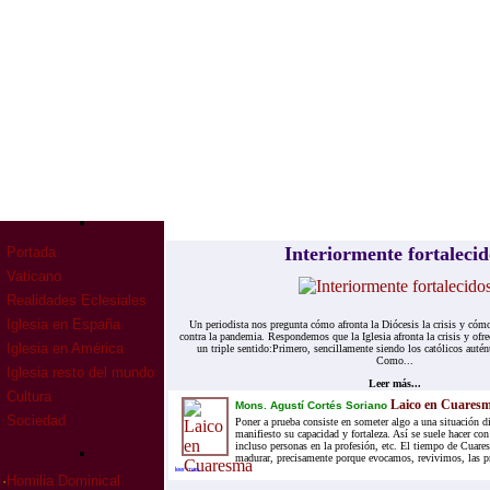
Interiormente fortalecid
Portada
Vaticano
Realidades Eclesiales
Iglesia en España
Un periodista nos pregunta cómo afronta la Diócesis la crisis y cómo
contra la pandemia. Respondemos que la Iglesia afronta la crisis y ofre
Iglesia en América
un triple sentido:Primero, sencillamente siendo los católicos auté
Como...
Iglesia resto del mundo
Leer más...
Cultura
Laico en Cuares
Mons. Agustí Cortés Soriano
Sociedad
Poner a prueba consiste en someter algo a una situación di
manifiesto su capacidad y fortaleza. Así se suele hacer con
incluso personas en la profesión, etc. El tiempo de Cuares
madurar, precisamente porque evocamos, revivimos, las pr
leer mas...
·
Homilia Dominical