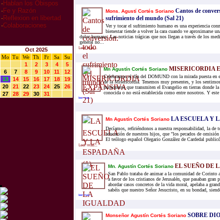
·
Hablan los Obispos
·
Fe y Razón
Cantos de convers
Mons. Agustí Cortés Soriano
·
Reflexion en libertad
sufrimiento del mundo (Sal 21)
·
Colaboraciones
Ver y tocar el sufrimiento humano es una experiencia con
bienestar tiende a volver la cara cuando ve aproximarse u
dolor humano. Las noticias trágicas que nos llegan a través de los me
general no...
Leer mas...
Oct 2025
Mo
Tu
We
Th
Fr
Sa
Su
1
2
3
4
5
MISERICORDIA 
Mn Agustín Cortés Soriano
6
7
8
9
10
11
12
Celebramos el día del DOMUND con la mirada puesta en el
13
14
15
16
17
18
19
de la Misericordia. Tenemos muy presentes, y los sentimos
20
21
22
23
24
25
26
misioneros que transmiten el Evangelio en tierras donde la
conocida o no está establecida como entre nosotros. Y este
27
28
29
30
31
leer mas...
LA ESCUELA Y LA
Mn Agustín Cortés Soriano
Decíamos, refiriéndonos a nuestra responsabilidad, la de t
educación de nuestros hijos, que "los pecados de omisió
El teólogo español Olegario González de Cardedal publicó
Leer mas...
EL SUEÑO DE 
Mn. Agustín Cortés Soriano
San Pablo trataba de animar a la comunidad de Corinto a
a favor de los cristianos de Jerusalén, que pasaban gran 
abordar casos concretos de la vida moral, apelaba a gran
sabéis que nuestro Señor Jesucristo, en su bondad, siendo
leer mas...
SOBRE DIO
Monseñor Agustín Cortés Soriano