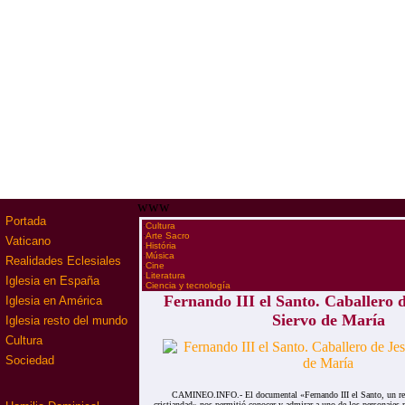
www
Portada
·
Cultura
·
Arte Sacro
Vaticano
·
História
·
Música
Realidades Eclesiales
·
Cine
·
Literatura
Iglesia en España
·
Ciencia y tecnología
Fernando III el Santo. Caballero d
Iglesia en América
Siervo de María
Iglesia resto del mundo
Cultura
Sociedad
CAMINEO.INFO.- El documental «Fernando III el Santo, un rei
cristiandad» nos permitió conocer y admirar a uno de los personajes m