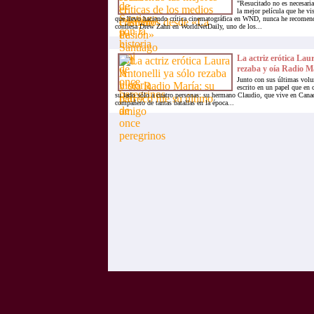
"Resucitado no es necesaria
la mejor película que he vis
que llevo haciendo crítica cinematográfica en WND, nunca he recomend
confiesa Drew Zahn en WorldNetDaily, uno de los...
La actriz erótica Laur
rezaba y oía Radio Ma
Junto con sus últimas volu
escrito en un papel que en 
su lado sólo a cuatro personas: su hermano Claudio, que vive en Canad
compañero de tantas batallas en la época...