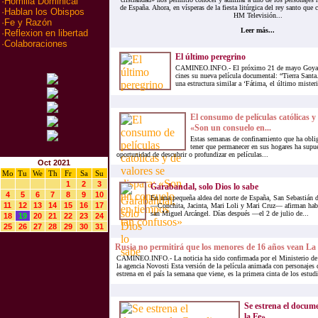
·
Homilia Dominical
de España. Ahora, en vísperas de la fiesta litúrgica del rey santo que
·
Hablan los Obispos
HM Televisión...
·
Fe y Razón
Leer más...
·
Reflexion en libertad
·
Colaboraciones
El último peregrino
CAMINEO.INFO.- El próximo 21 de mayo Goya P
cines su nueva película documental: “Tierra Santa
una estructura similar a ‘Fátima, el último misteri
El consumo de películas católicas y 
«Son un consuelo en...
Estas semanas de confinamiento que ha oblig
tener que permanecer en sus hogares ha supu
oportunidad de descubrir o profundizar en películas...
Oct 2021
Mo
Tu
We
Th
Fr
Sa
Su
1
2
3
Garabandal, solo Dios lo sabe
4
5
6
7
8
9
10
En una pequeña aldea del norte de España, San Sebastián d
11
12
13
14
15
16
17
—Conchita, Jacinta, Mari Loli y Mari Cruz— afirman habe
san Miguel Arcángel. Días después —el 2 de julio de...
18
19
20
21
22
23
24
25
26
27
28
29
30
31
Rusia no permitirá que los menores de 16 años vean La B
CAMINEO.INFO.- La noticia ha sido confirmada por el Ministerio de 
la agencia Novosti Esta versión de la película animada con personajes 
estrena en el país la semana que viene, es la primera cinta de los estudi
Se estrena el docum
la Fe»