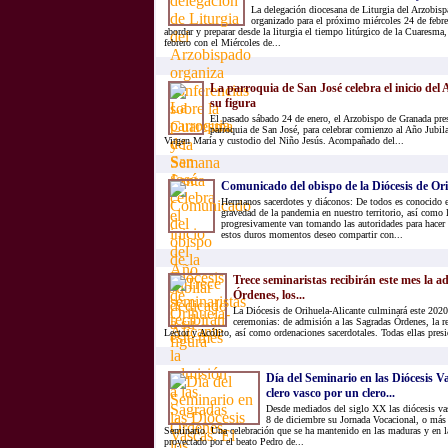
La delegación diocesana de Liturgia del Arzobisp
organizado para el próximo miércoles 24 de febre
abordar y preparar desde la liturgia el tiempo litúrgico de la Cuaresma
febrero con el Miércoles de...
La parroquia de San José celebra el inicio del
su figura
El pasado sábado 24 de enero, el Arzobispo de Granada pres
parroquia de San José, para celebrar comienzo al Año Jubila
Virgen María y custodio del Niño Jesús. Acompañado del...
Comunicado del obispo de la Diócesis de Or
Hermanos sacerdotes y diáconos: De todos es conocido 
gravedad de la pandemia en nuestro territorio, así como
progresivamente van tomando las autoridades para hacer f
estos duros momentos deseo compartir con...
Trece seminaristas recibirán este mes la a
Órdenes, los...
La Diócesis de Orihuela-Alicante culminará este 2020
ceremonias: de admisión a las Sagradas Órdenes, la r
Lector y Acólito, así como ordenaciones sacerdotales. Todas ellas presid
Día del Seminario en las Diócesis Va
clero vasco por un clero...
Desde mediados del siglo XX las diócesis va
8 de diciembre su Jornada Vocacional, o más
Seminario. Una celebración que se ha mantenido en las maduras y en la
proyectado por el beato Pedro de...