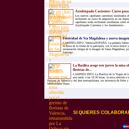
Arzobispado Castrense: Curso para 
Los nuevos capellanes castrenses nombrados el
recibiendo un curso de adaptación en las depe
capellanes están recibiendo enseñanzas sobre e
Arzobispado Castrense y los fundamentos...
Festividad de Sta Magdalena y nueva image
CAMINEO.INFO -Valencia/ESPAÑA- La pedanía Valencian
la fiesta de la titular de la parroquia, con la misa mayor 
restauración íntegra de la Imagen de Santa Magdalena, por 
Santiago...
La Basílica acoge este jueves la misa o
floristas de...
CAMINEO.INFO.-La Basílica de la Virgen de l
esta tarde, a las 19.30 horas, la misa ofrecida a
floristas de Valencia y del área metropolitana, sin asistencia de fieles
Mediterráneo como...
SI QUIERES COLABORA