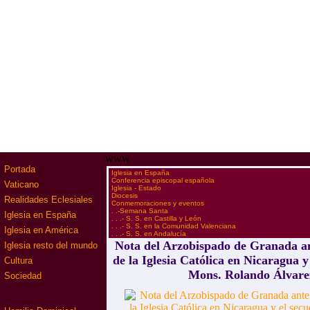
www
Portada
·
Iglesia en España
·
Conferencia episcopal española
Vaticano
·
Iglesia - Estado
·
Diocesis
Realidades Eclesiales
·
Conmemoraciones y eventos
·
. .-Semana Santa
Iglesia en España
·
. . .- S. S. en Castilla y León
·
. . .- S. S. en la Comunidad Valenciana
Iglesia en América
·
. . .- S. S. en Andalucía
Nota del Arzobispado de Granada an
Iglesia resto del mundo
de la Iglesia Católica en Nicaragua y
Cultura
Mons. Rolando Álvare
Sociedad