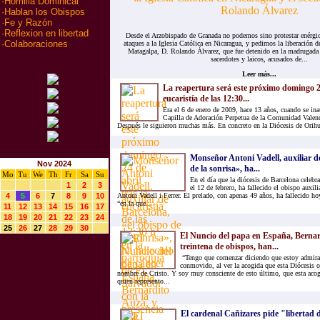
·
Homilia Dominical
·
Hablan los Obispos
·
Fe y Razón
·
Reflexion en libertad
Desde el Arzobispado de Granada no podemos sino protestar enérgi
·
Colaboraciones
ataques a la Iglesia Católica en Nicaragua, y pedimos la liberación d
Matagalpa, D. Rolando Álvarez, que fue detenido en la madrugada 
sacerdotes y laicos, acusados de...
Leer más...
La reapertura será este próximo domingo 24
eucaristía de las 12:30...
Era el 6 de enero de 2009, hace 13 años, cuando se ina
Capilla de Adoración Perpetua de la Comunidad Valenc
Después le siguieron muchas más. En concreto en la Diócesis de Orihue
Monseñor Antoni Vadell, auxiliar de
Nov 2024
de la sonrisa», ha...
Mo
Tu
We
Th
Fr
Sa
Su
En el día que la diócesis de Barcelona celebra
1
2
3
el 12 de febrero, ha fallecido el obispo auxi
4
5
6
7
8
9
10
Antoni Vadell i Ferrer. El prelado, con apenas 49 años, ha fallecido ho
“en la que...
11
12
13
14
15
16
17
18
19
20
21
22
23
24
25
26
27
28
29
30
El Nuncio del papa en España, Bernar
treintena de obispos, han...
“Tengo que comenzar diciendo que estoy admira
conmovido, al ver la acogida que esta Diócesis of
nombre de Cristo. Y soy muy consciente de esto último, que esta acogi
quien represento...
El cardenal Cañizares pide "libertad de