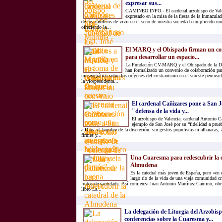
expresar sus...
CAMINEO.INFO.- El cardenal arzobispo de Vale
expresado en la misa de la fiesta de la Inmacula
de los católicos de vivir en el seno de nuestra sociedad cumpliendo nue
ofreciendo la...
El MARQ y el Obispado firman un con
para desarrollar un espacio...
La Fundación CV-MARQ y el Obispado de la Dió
han formalizado un convenio de colaboración par
museográfico sobre los orígenes del cristianismo en el sureste peninsul
la vicepresidenta...
El cardenal Cañizares pone a San 
"defensa de la vida y...
El arzobispo de Valencia, cardenal Antonio Ca
ejemplo de San José por su “fidelidad a prue
a Dios, el hombre de la discreción, sin gestos populistas ni alharacas,
firmes y...
Una Cuaresma para redescubrir la c
Almudena
Es la catedral más joven de España, pero «en 
largo río de la vida de una vieja comunidad c
frutos de santidad». Así comienza Juan Antonio Martínez Camino, obi
libro La...
La delegación de Liturgia del Arzobis
conferencias sobre la Cuaresma y...